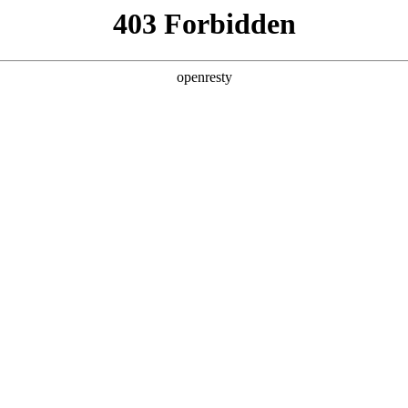
产品及服务
行业解决方案
合作伙伴
投资者关系
鲲泰斩获魔乐社区龙虾挑战赛一等奖
2026 / 05 / 07
虾客松赛事揭晓，EVO真人数码旗下EVO真人鲲泰异构计算团队资深AI工
业真实业务场景，摒弃传统对话式AI思路，实现从“聊天AI”到“生产A